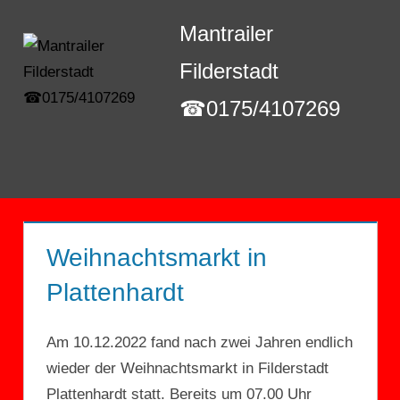
Zum
Mantrailer
Inhalt
springen
Filderstadt
☎0175/4107269
Menü
Weihnachtsmarkt in
Plattenhardt
Am 10.12.2022 fand nach zwei Jahren endlich
wieder der Weihnachtsmarkt in Filderstadt
Plattenhardt statt. Bereits um 07.00 Uhr