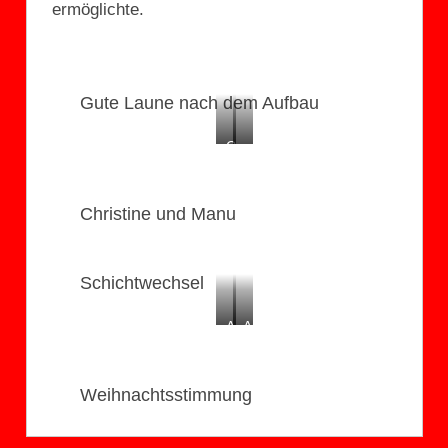
ermöglichte.
Gute Laune nach dem Aufbau
Conny
zufriedener
und
Chef
Sabine
Christine und Manu
sind
startklar
Schichtwechsel
Andi
Andrea
und
und
Franzi
Lothar
Weihnachtsstimmung
übernehmen
mit
Lotte
und