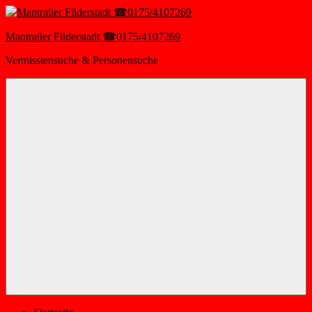
Zum
Inhalt
springen
Mantrailer Filderstadt ☎0175/4107269
Vermisstensuche & Personensuche
Menü