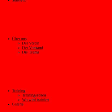
Startseite
Über uns
Der Verein
Der Vorstand
Die Teams
Training
Trainingszeiten
Wo wird trainiert
Galerie