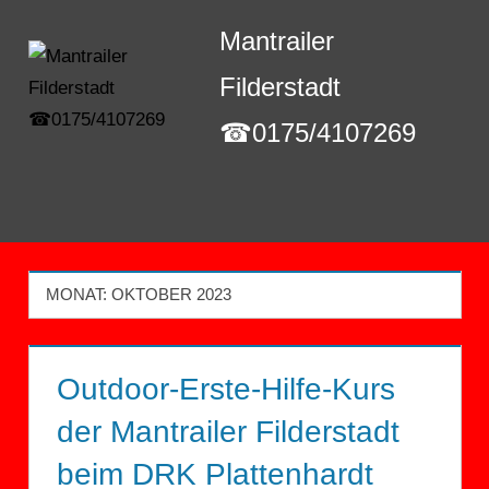
Zum
Mantrailer
Inhalt
springen
Filderstadt
☎0175/4107269
Menü
MONAT:
OKTOBER 2023
Outdoor-Erste-Hilfe-Kurs
der Mantrailer Filderstadt
beim DRK Plattenhardt