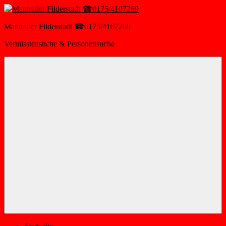
Zum
Inhalt
springen
Mantrailer Filderstadt ☎0175/4107269
Vermisstensuche & Personensuche
Menü