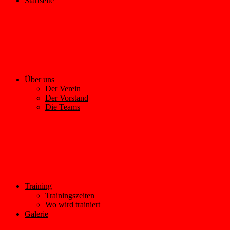
Startseite
Über uns
Der Verein
Der Vorstand
Die Teams
Training
Trainingszeiten
Wo wird trainiert
Galerie