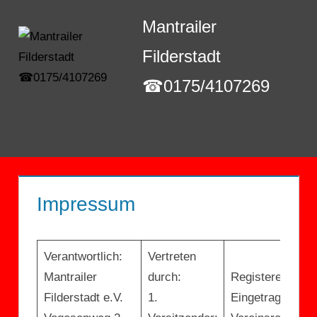
Zum
Mantrailer
Inhalt
springen
Filderstadt
☎0175/4107269
Menü
Impressum
Verantwortlich:
Vertreten
Mantrailer
durch:
Registereintrag:
Filderstadt e.V.
1.
Eingetragen im