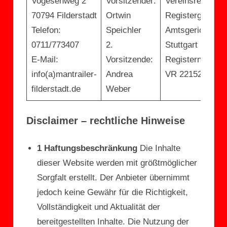
Vogesenweg 2
Vorsitzender:
Vereinsregister.
70794 Filderstadt
Ortwin
Registergericht:
Telefon:
Speichler
Amtsgericht
0711/773407
2.
Stuttgart
E-Mail:
Vorsitzende:
Registernumme
info(a)mantrailer-
Andrea
VR 221529
filderstadt.de
Weber
Disclaimer – rechtliche Hinweise
1 Haftungsbeschränkung
Die Inhalte
dieser Website werden mit größtmöglicher
Sorgfalt erstellt. Der Anbieter übernimmt
jedoch keine Gewähr für die Richtigkeit,
Vollständigkeit und Aktualität der
bereitgestellten Inhalte. Die Nutzung der