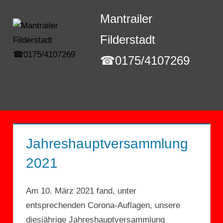
Zum
Mantrailer
Inhalt
springen
Filderstadt
☎0175/4107269
Menü
Jahreshauptversammlung
2021
Am 10. März 2021 fand, unter
entsprechenden Corona-Auflagen, unsere
diesjährige Jahreshauptversammlung