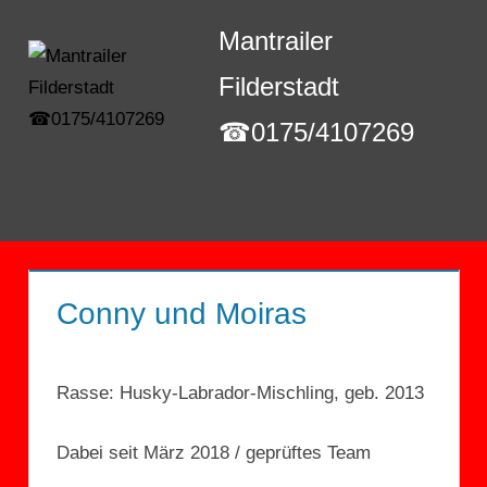
Zum
Mantrailer
Inhalt
springen
Filderstadt
☎0175/4107269
Menü
Conny und Moiras
Rasse: Husky-Labrador-Mischling, geb. 2013
Dabei seit März 2018 / geprüftes Team