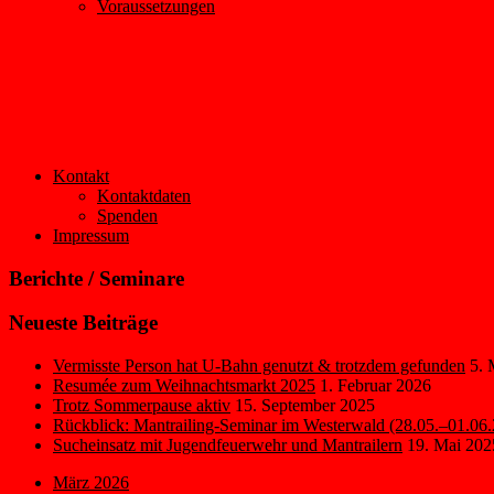
Voraussetzungen
Kontakt
Kontaktdaten
Spenden
Impressum
Berichte / Seminare
Neueste Beiträge
Vermisste Person hat U-Bahn genutzt & trotzdem gefunden
5. 
Resumée zum Weihnachtsmarkt 2025
1. Februar 2026
Trotz Sommerpause aktiv
15. September 2025
Rückblick: Mantrailing-Seminar im Westerwald (28.05.–01.06
Sucheinsatz mit Jugendfeuerwehr und Mantrailern
19. Mai 202
März 2026