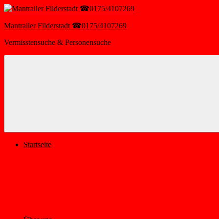
Zum
Inhalt
springen
Mantrailer Filderstadt ☎0175/4107269
Vermisstensuche & Personensuche
Menü
Startseite