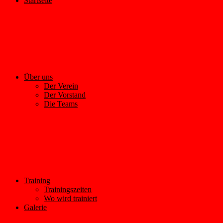
Startseite
Über uns
Der Verein
Der Vorstand
Die Teams
Training
Trainingszeiten
Wo wird trainiert
Galerie