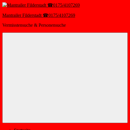
Zum
Inhalt
springen
Mantrailer Filderstadt ☎0175/4107269
Vermisstensuche & Personensuche
Menü