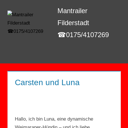
Zum
Mantrailer
Inhalt
springen
Filderstadt
☎0175/4107269
Menü
Carsten und Luna
Hallo, ich bin Luna, eine dynamische
Weimaraner-Hündin – und ich liebe